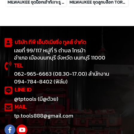
MILWAUKEE ชุดน็อกเอ้าท์เจาะรู 1/2 - 2 นิ้ว รุ่น 49-16-2693
MILWAUKEE ชุดลูกบล็อก TORX แกน 1/4", 3/8" และ 1/2" รุ่น 48-22-9570
บริษัท ทีพี เอ็นจิเนียริ่ง ทูลส์ จำกัด
เลขที่ 99/117 หมู่ที่ 5 ตำบล ไทรม้า
อำเภอ เมืองนนทบุรี จังหวัด นนทบุรี 11000
TEL
062-965-6663 (08.30-17.00) สำนักงาน
094-784-8402 (ฟิล์ม)
LINE ID
@tptools (มี@ด้วย)
MAIL
tp.tools888@gmail.com