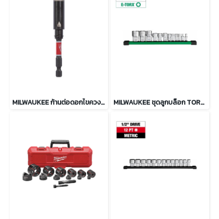
MILWAUKEE ก้านต่อดอกไขควงแม่เหล็ก SHOCKWAVE 75 มม. รุ่น 4932500396
MILWAUKEE ชุดลูกบล็อก TORX แกน 1/4", 3/8" และ 1/2" รุ่น 48-22-9570