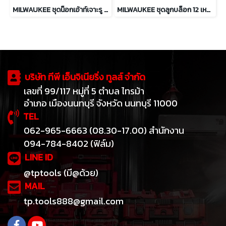
MILWAUKEE ชุดน็อกเอ้าท์เจาะรู 1/2 - 2 นิ้ว รุ่น 49-16-2693
MILWAUKEE ชุดลูกบล็อก 12 เหลี่ยม 13 ชิ้น แกน 1/2" ระบบมิล รุ่น 48-22-9522
บริษัท ทีพี เอ็นจิเนียริ่ง ทูลส์ จำกัด
เลขที่ 99/117 หมู่ที่ 5 ตำบล ไทรม้า
อำเภอ เมืองนนทบุรี จังหวัด นนทบุรี 11000
TEL
062-965-6663 (08.30-17.00) สำนักงาน
094-784-8402 (ฟิล์ม)
LINE ID
@tptools (มี@ด้วย)
MAIL
tp.tools888@gmail.com