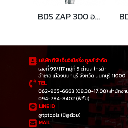
BDS ZAP 300 อแดปเตอร์เพิ่มความยาว 80มม สำหรับก้าน Weldon 19mm
บริษัท ทีพี เอ็นจิเนียริ่ง ทูลส์ จำกัด
เลขที่ 99/117 หมู่ที่ 5 ตำบล ไทรม้า
อำเภอ เมืองนนทบุรี จังหวัด นนทบุรี 11000
TEL
062-965-6663 (08.30-17.00) สำนักงา
094-784-8402 (ฟิล์ม)
LINE ID
@tptools (มี@ด้วย)
MAIL