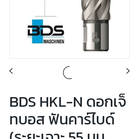
BDS HKL-N ดอกเจ็
ทบอส ฟันคาร์ไบด์
(ระยะเจาะ 55 มม.