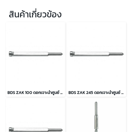
สินค้าเกี่ยวข้อง
BDS ZAK 100 ดอกเจาะนำศูนย์ (สำหรับเจ็ทบอส HKL เจาะลึก 55 มม.)
BDS ZAK 245 ดอกเจาะนำศูนย์ สำหรับเจ็ทบอส HKX-L เจาะลึก 75 มม.