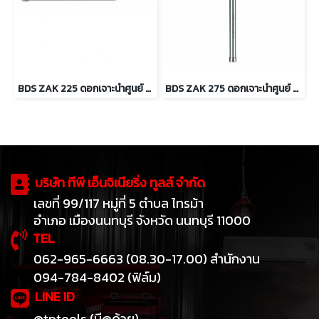
BDS ZAK 225 ดอกเจาะนำศูนย์ สำหรับเจ็ทบอส HKX-L เจาะลึก 75 มม.
BDS ZAK 275 ดอกเจาะนำศูนย์ สำหรับเจ็ทบอส HKE-L เจาะลึก 110 มม.
บริษัท ทีพี เอ็นจิเนียริ่ง ทูลส์ จำกัด
เลขที่ 99/117 หมู่ที่ 5 ตำบล ไทรม้า
อำเภอ เมืองนนทบุรี จังหวัด นนทบุรี 11000
TEL
062-965-6663 (08.30-17.00) สำนักงาน
094-784-8402 (ฟิล์ม)
LINE ID
@tptools (มี@ด้วย)