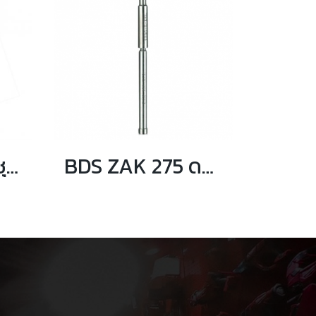
BDS KBK 002 ชุดดอกเจ็ทบอส รุ่น ไฮสปีด ลึก 30 มม.
BDS ZAK 275 ดอกเจาะนำศูนย์ สำหรับเจ็ทบอส HKE-L เจาะลึก 110 มม.