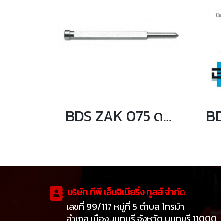
BDS ZAK 075 ดอกเจาะนำศูนย์ สำหรับเจ็ทบอส HKK เจาะลึก 30 มม.
บริษัท ทีพี เอ็นจิเนียริ่ง ทูลส์ จำกัด
เลขที่ 99/117 หมู่ที่ 5 ตำบล ไทรม้า
อำเภอ เมืองนนทบุรี จังหวัด นนทบุรี 11000