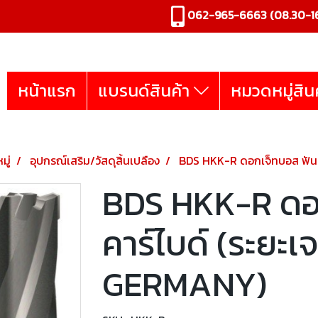
062-965-6663
(08.30-16
หน้าแรก
แบรนด์สินค้า
หมวดหมู่สิน
มู่
อุปกรณ์เสริม/วัสดุสิ้นเปลือง
BDS HKK-R ดอกเจ็ทบอส ฟันค
BDS HKK-R ดอ
คาร์ไบด์ (ระยะเ
GERMANY)