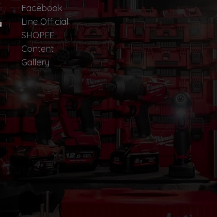
Facebook
Line Official
น
SHOPEE
Content
Gallery