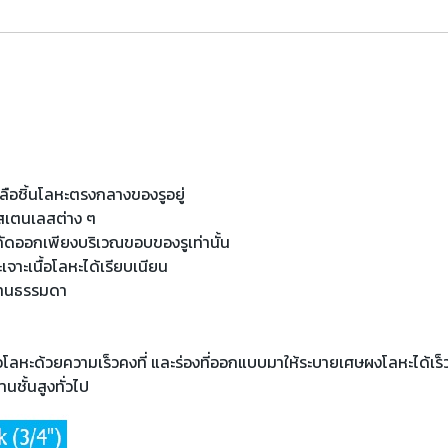
หลือชิ้นโลหะตรงกลางของรูอยู่
อสเตนเลสต่าง ๆ
ถูกกัดออกเพียงบริเวณขอบของรูเท่านั้น
าะเนื้อโลหะได้เรียบเนียน
่านธรรมดา
ลหะด้วยความเร็วคงที่ และร่องที่ออกแบบมาให้ระบายเศษผงโลหะได้เร็ว
นชั้นสูงทั่วไป