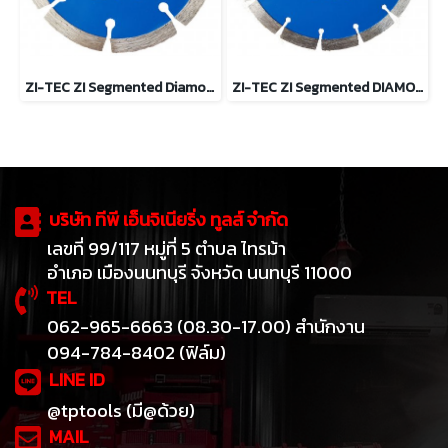
ZI-TEC ZI Segmented Diamond Blade ใบเพชรตัดคอนกรีต 4 นิ้ว
ZI-TEC ZI Segmented DIAMOND BLADE 7" ใบเพชรตัดคอนกรีต 7 นิ้ว
บริษัท ทีพี เอ็นจิเนียริ่ง ทูลส์ จำกัด
เลขที่ 99/117 หมู่ที่ 5 ตำบล ไทรม้า
อำเภอ เมืองนนทบุรี จังหวัด นนทบุรี 11000
TEL
062-965-6663 (08.30-17.00) สำนักงาน
094-784-8402 (ฟิล์ม)
LINE ID
@tptools (มี@ด้วย)
MAIL