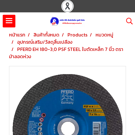
หน้าแรก
สินค้าทั้งหมด
Products
หมวดหมู่
อุปกรณ์เสริม/วัสดุสิ้นเปลือง
PFERD EH 180-3,0 PSF STEEL ใบตัดเหล็ก 7 นิ้ว ตรา
ม้าลอดห่วง