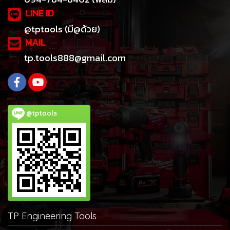
LINE ID
@tptools (มี@ด้วย)
MAIL
tp.tools888@gmail.com
@tptools
TP Engineering Tools