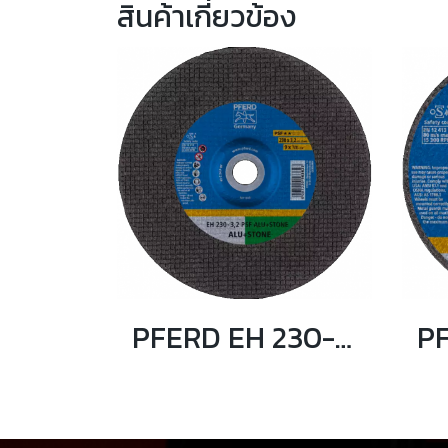
สินค้าเกี่ยวข้อง
PFERD EH 230-3,2 PSF ALU+STONE ใบตัดปูน 9 นิ้ว ตราม้าลอดห่วง