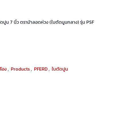
ูน 7 นิ้ว ตราม้าลอดห่วง (ใบตัดนูนกลาง) รุ่น PSF
ปลือง
,
Products
,
PFERD
,
ใบตัดปูน