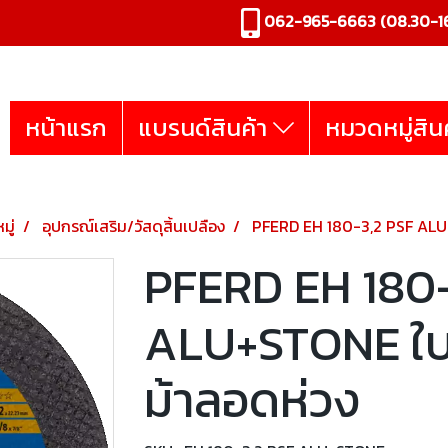
062-965-6663
(08.30-16
หน้าแรก
แบรนด์สินค้า
หมวดหมู่สิน
มู่
อุปกรณ์เสริม/วัสดุสิ้นเปลือง
PFERD EH 180-3,2 PSF ALU+S
PFERD EH 180-
ALU+STONE ใบตั
ม้าลอดห่วง