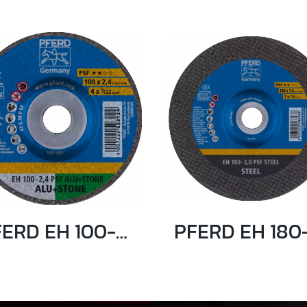
PFERD EH 100-2,4 PSF ALU+STONE/16,0 ใบตัดปูน 4 นิ้ว ตราม้าลอดห่วง