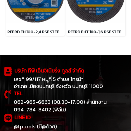
PFERD EH 100-2,4 PSF STEELOX/16,0 ใบตัดสเตนเลส 4 นิ้ว ตราม้าลอดห่วง
PFERD EHT 180-1,6 PSF STEELOX ใบตัดสเตนเลส 7 นิ้ว ตราม้าลอดห่วง
บริษัท ทีพี เอ็นจิเนียริ่ง ทูลส์ จำกัด
เลขที่ 99/117 หมู่ที่ 5 ตำบล ไทรม้า
อำเภอ เมืองนนทบุรี จังหวัด นนทบุรี 11000
TEL
062-965-6663 (08.30-17.00) สำนักงาน
094-784-8402 (ฟิล์ม)
LINE ID
@tptools (มี@ด้วย)