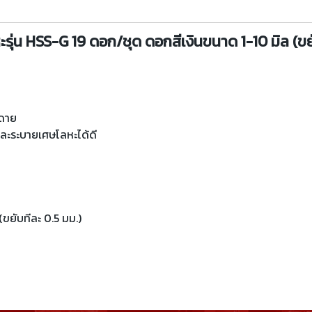
ุ่น HSS-G 19 ดอก/ชุด ดอกสีเงินขนาด 1-10 มิล (ขย
ยดาย
ละระบายเศษโลหะได้ดี
ขยับทีละ 0.5 มม.)