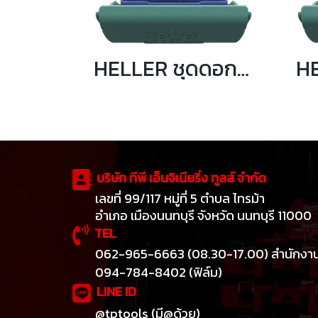
HELLER ชุดดอกสว่านเจาะโลหะ HSS-R 25 ดอก/ชุด 1-13 มิล รุ่น 18371 0
บริษัท ทีพี เอ็นจิเนียริ่ง ทูลส์ จำกัด
เลขที่ 99/117 หมู่ที่ 5 ตำบล ไทรม้า
อำเภอ เมืองนนทบุรี จังหวัด นนทบุรี 11000
TEL
062-965-6663 (08.30-17.00) สำนักงา
094-784-8402 (ฟิล์ม)
LINE ID
@tptools (มี@ด้วย)