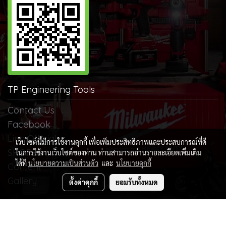
TP Engineering Tools
Contact Us
Facebook
Line Official
เว็บไซต์นี้มีการใช้งานคุกกี้ เพื่อเพิ่มประสิทธิภาพและประสบการณ์ที่ดี
SHOPEE
ในการใช้งานเว็บไซต์ของท่าน ท่านสามารถอ่านรายละเอียดเพิ่มเติม
ได้ที่
นโยบายความเป็นส่วนตัว
และ
นโยบายคุกกี้
Content
Gallery
ตั้งค่าคุกกี้
ยอมรับทั้งหมด
Copy right by บริษัท ทีพี เอ็นจิเนียริ่ง ทูลส์ จำกัด