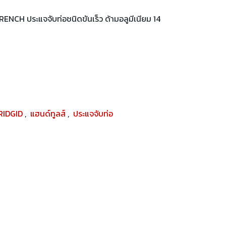
CH ประแจจับท่อชนิดขันเร็ว ด้ามอลูมีเนียม 14
RIDGID
,
แฮนด์ทูลส์
,
ประแจจับท่อ