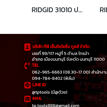
RIDGID 31010 ประแจจับท่อปากตรง 10 นิ้ว จับท่อได้ 1.1/2 นิ้ว
บริษัท ทีพี เอ็นจิเนียริ่ง ทูลส์ จำกัด
เลขที่ 99/117 หมู่ที่ 5 ตำบล ไทรม้า
อำเภอ เมืองนนทบุรี จังหวัด นนทบุรี 11000
TEL
062-965-6663 (08.30-17.00) สำนักงา
094-784-8402 (ฟิล์ม)
LINE ID
@tptools (มี@ด้วย)
MAIL
tp.tools888@gmail.com