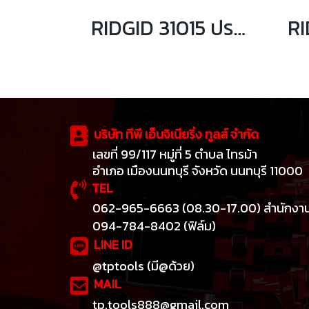
RIDGID 31015 ประแจจับท่อปากตรง ขนาด 12 นิ้ว จับท่อได้ 2 นิ้ว
บริษัท ทีพี เอ็นจิเนียริ่ง ทูลส์ จำกัด
เลขที่ 99/117 หมู่ที่ 5 ตำบล ไทรม้า
อำเภอ เมืองนนทบุรี จังหวัด นนทบุรี 11000
TEL
062-965-6663 (08.30-17.00) สำนักงา
094-784-8402 (ฟิล์ม)
LINE ID
@tptools (มี@ด้วย)
MAIL
tp.tools888@gmail.com