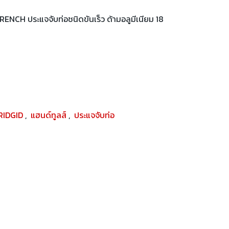
NCH ประแจจับท่อชนิดขันเร็ว ด้ามอลูมีเนียม 18
RIDGID
,
แฮนด์ทูลส์
,
ประแจจับท่อ