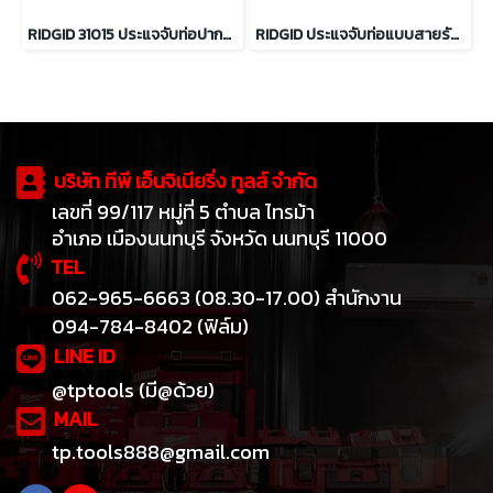
RIDGID 31015 ประแจจับท่อปากตรง ขนาด 12 นิ้ว จับท่อได้ 2 นิ้ว
RIDGID ประแจจับท่อแบบสายรัด ขนาด 11 3/4" ถึง 18"
บริษัท ทีพี เอ็นจิเนียริ่ง ทูลส์ จำกัด
เลขที่ 99/117 หมู่ที่ 5 ตำบล ไทรม้า
อำเภอ เมืองนนทบุรี จังหวัด นนทบุรี 11000
TEL
062-965-6663 (08.30-17.00) สำนักงาน
094-784-8402 (ฟิล์ม)
LINE ID
@tptools (มี@ด้วย)
MAIL
tp.tools888@gmail.com