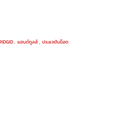
RIDGID
,
แฮนด์ทูลส์
,
ประแจขันน็อต