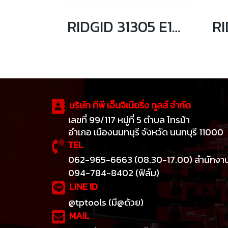
RIDGID 31305 E110 Offset Hex Wrench ประแจหกเหลี่ยมปากเฉียง
บริษัท ทีพี เอ็นจิเนียริ่ง ทูลส์ จำกัด
เลขที่ 99/117 หมู่ที่ 5 ตำบล ไทรม้า
อำเภอ เมืองนนทบุรี จังหวัด นนทบุรี 11000
TEL
062-965-6663 (08.30-17.00) สำนักงา
094-784-8402 (ฟิล์ม)
LINE ID
@tptools (มี@ด้วย)
MAIL