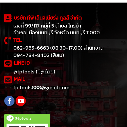
บริษัท ทีพี เอ็นจิเนียริ่ง ทูลส์ จำกัด
เลขที่ 99/117 หมู่ที่ 5 ตำบล ไทรม้า
อำเภอ เมืองนนทบุรี จังหวัด นนทบุรี 11000
TEL
062-965-6663 (08.30-17.00) สำนักงาน
094-784-8402 (ฟิล์ม)
LINE ID
@tptools (มี@ด้วย)
MAIL
tp.tools888@gmail.com
@tptools