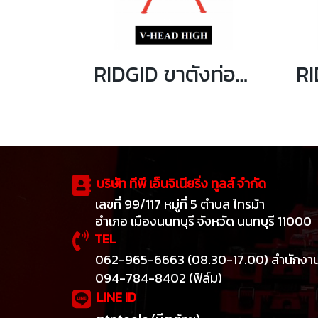
RIDGID ขาตั้งท่อหัวทรง V รุ่น 56662 VJ-99
บริษัท ทีพี เอ็นจิเนียริ่ง ทูลส์ จำกัด
เลขที่ 99/117 หมู่ที่ 5 ตำบล ไทรม้า
อำเภอ เมืองนนทบุรี จังหวัด นนทบุรี 11000
TEL
062-965-6663 (08.30-17.00) สำนักงา
094-784-8402 (ฟิล์ม)
LINE ID