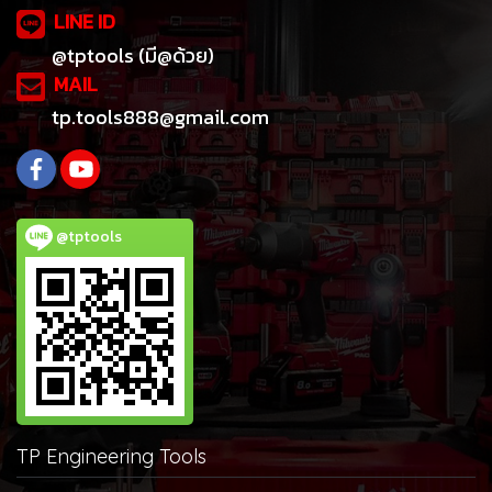
LINE ID
@tptools (มี@ด้วย)
MAIL
tp.tools888@gmail.com
@tptools
TP Engineering Tools