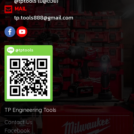
@tptools (มี@ด้วย)
MAIL
tp.tools888@gmail.com
@tptools
TP Engineering Tools
Contact Us
Facebook