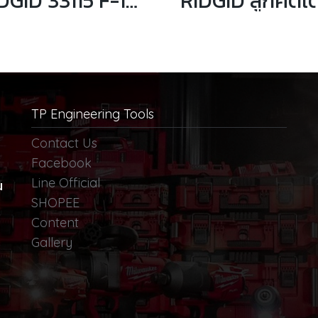
RIDGID 33115 F-119 ลูกคัตเตอร์ตัดท่อ
TP Engineering Tools
Contact Us
Facebook
Line Official
น
SHOPEE
Content
Gallery