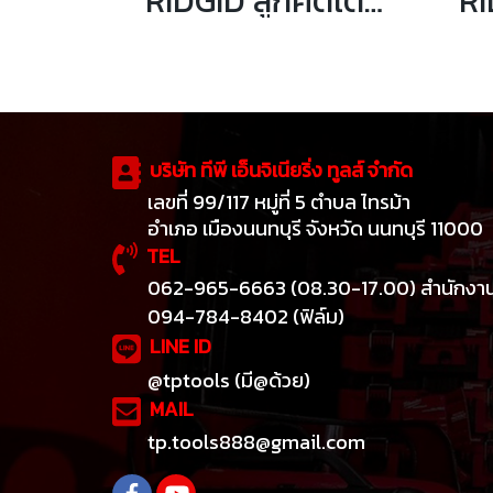
RIDGID ลูกคัตเตอร์ตัดท่อ รุ่น 33105 F3
บริษัท ทีพี เอ็นจิเนียริ่ง ทูลส์ จำกัด
เลขที่ 99/117 หมู่ที่ 5 ตำบล ไทรม้า
อำเภอ เมืองนนทบุรี จังหวัด นนทบุรี 11000
TEL
062-965-6663 (08.30-17.00) สำนักงา
094-784-8402 (ฟิล์ม)
LINE ID
@tptools (มี@ด้วย)
MAIL
tp.tools888@gmail.com