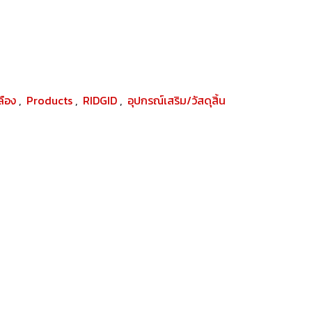
ปลือง
,
Products
,
RIDGID
,
อุปกรณ์เสริม/วัสดุสิ้น