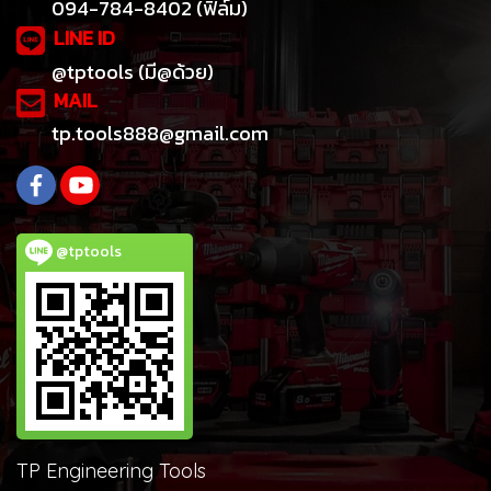
094-784-8402 (ฟิล์ม)
LINE ID
@tptools (มี@ด้วย)
MAIL
tp.tools888@gmail.com
@tptools
TP Engineering Tools