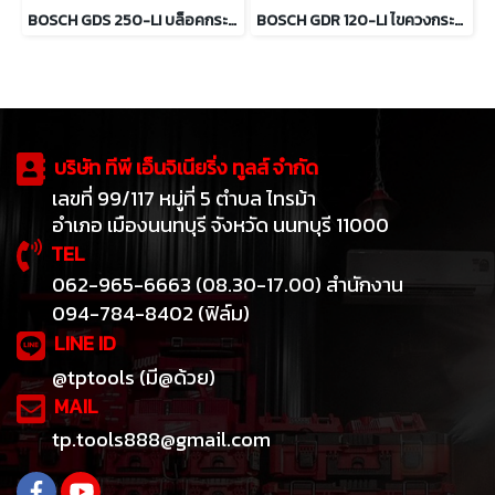
BOSCH GDS 250-LI บล็อคกระแทกไร้สาย 1/2นิ้ว 18 โวลต์
BOSCH GDR 120-LI ไขควงกระแทกไร้สาย 12 โวลต์
บริษัท ทีพี เอ็นจิเนียริ่ง ทูลส์ จำกัด
เลขที่ 99/117 หมู่ที่ 5 ตำบล ไทรม้า
อำเภอ เมืองนนทบุรี จังหวัด นนทบุรี 11000
TEL
062-965-6663 (08.30-17.00) สำนักงาน
094-784-8402 (ฟิล์ม)
LINE ID
@tptools (มี@ด้วย)
MAIL
tp.tools888@gmail.com