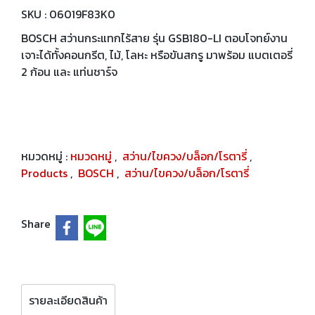
SKU : 06019F83K0
BOSCH สว่านกระแทกไร้สาย รุ่น GSB180-LI ตอบโจทย์งาน
เจาะได้ทั้งคอนกรีต, ไม้, โลหะ หรือขันสกรู มาพร้อม แบตเตอรี่
2 ก้อน และ แท่นชาร์จ
หมวดหมู่ :
หมวดหมู่
,
สว่าน/ไขควง/บล็อก/โรตารี่
,
Products
,
BOSCH
,
สว่าน/ไขควง/บล็อก/โรตารี่
Share
รายละเอียดสินค้า