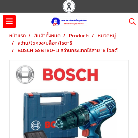
หน้าแรก
สินค้าทั้งหมด
Products
หมวดหมู่
สว่าน/ไขควง/บล็อก/โรตารี่
BOSCH GSB 180-LI สว่านกระแทกไร้สาย 18 โวลต์