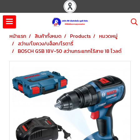
หน้าแรก
สินค้าทั้งหมด
Products
หมวดหมู่
สว่าน/ไขควง/บล็อก/โรตารี่
BOSCH GSB 18V-50 สว่านกระแทกไร้สาย 18 โวลต์