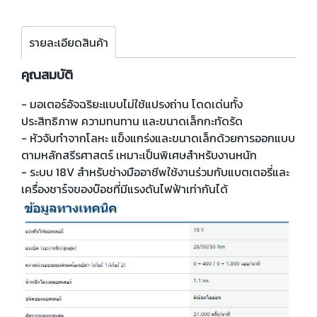
รายละเอียดสินค้า
คุณสมบัติ
- มอเตอร์อัจฉริยะแบบไม่ใช้แปรงถ่าน โดดเด่นทั้ง
ประสิทธิภาพ ความทนทาน และขนาดเล็กกะทัดรัด
- หัวจับทำจากโลหะ แข็งแกร่งและขนาดเล็กด้วยการออกแบบ
ตามหลักสรีรศาสตร์ เหมาะเป็นพิเศษสำหรับงานหนัก
- ระบบ 18V สำหรับช่างมืออาชีพใช้งานร่วมกับแบตเตอรี่และ
เครื่องชาร์จของบ๊อชที่มีแรงดันไฟฟ้าเท่ากันได้