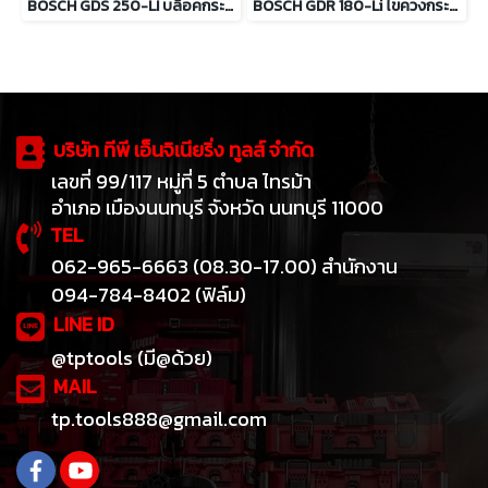
BOSCH GDS 250-LI บล็อคกระแทกไร้สาย 1/2นิ้ว 18 โวลต์
BOSCH GDR 180-Li ไขควงกระแทกไร้สาย 18 โวลต์
บริษัท ทีพี เอ็นจิเนียริ่ง ทูลส์ จำกัด
เลขที่ 99/117 หมู่ที่ 5 ตำบล ไทรม้า
อำเภอ เมืองนนทบุรี จังหวัด นนทบุรี 11000
TEL
062-965-6663 (08.30-17.00) สำนักงาน
094-784-8402 (ฟิล์ม)
LINE ID
@tptools (มี@ด้วย)
MAIL
tp.tools888@gmail.com