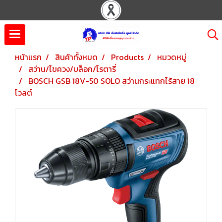
หน้าแรก
สินค้าทั้งหมด
Products
หมวดหมู่
สว่าน/ไขควง/บล็อก/โรตารี่
BOSCH GSB 18V-50 SOLO สว่านกระแทกไร้สาย 18
โวลต์