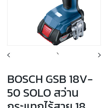
BOSCH GSB 18V-
50 SOLO สว่าน
กระแทกไร้สาย 18