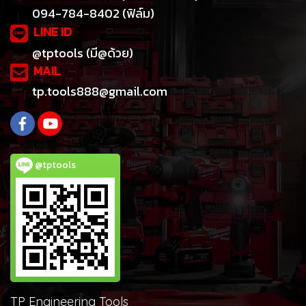
094-784-8402 (ฟิล์ม)
LINE ID
@tptools (มี@ด้วย)
MAIL
tp.tools888@gmail.com
@tptools
TP Engineering Tools