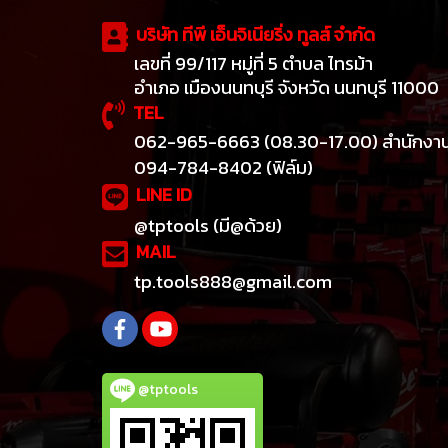
บริษัท ทีพี เอ็นจิเนียริ่ง ทูลส์ จำกัด
เลขที่ 99/117 หมู่ที่ 5 ตำบล ไทรม้า
อำเภอ เมืองนนทบุรี จังหวัด นนทบุรี 11000
TEL
062-965-6663 (08.30-17.00) สำนักงา
094-784-8402 (ฟิล์ม)
LINE ID
@tptools (มี@ด้วย)
MAIL
tp.tools888@gmail.com
@tptools