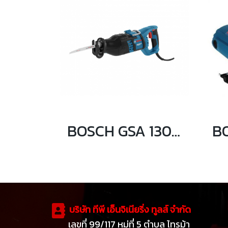
BOSCH GSA 1300 PCE เลื่อยชักอเนกประสงค์ 1,300 วัตต์
บริษัท ทีพี เอ็นจิเนียริ่ง ทูลส์ จำกัด
เลขที่ 99/117 หมู่ที่ 5 ตำบล ไทรม้า