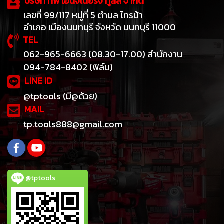
บริษัท ทีพี เอ็นจิเนียริ่ง ทูลส์ จำกัด
เลขที่ 99/117 หมู่ที่ 5 ตำบล ไทรม้า
อำเภอ เมืองนนทบุรี จังหวัด นนทบุรี 11000
TEL
062-965-6663 (08.30-17.00) สำนักงาน
094-784-8402 (ฟิล์ม)
LINE ID
@tptools (มี@ด้วย)
MAIL
tp.tools888@gmail.com
@tptools