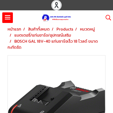
หน้าแรก
สินค้าทั้งหมด
Products
หมวดหมู่
แบตเตอรี่/แท่นชาร์จ/อุปกรณ์เสริม
BOSCH GAL 18V-40 แท่นชาร์จเร็ว 18 โวลต์ ขนาด
กะทัดรัด