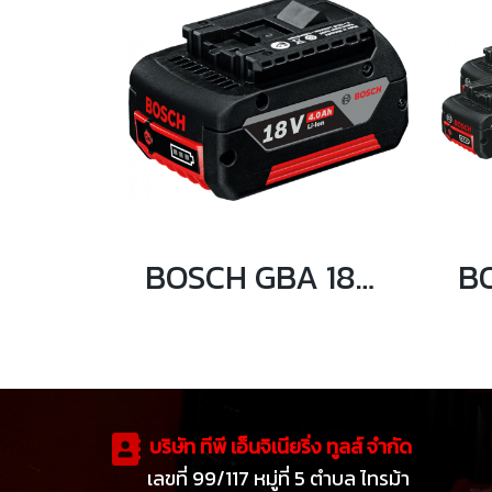
BOSCH GBA 18V 4 Ah M-C แบตเตอรี่ 18 โวลต์ 4 แอมป์อาว
บริษัท ทีพี เอ็นจิเนียริ่ง ทูลส์ จำกัด
เลขที่ 99/117 หมู่ที่ 5 ตำบล ไทรม้า