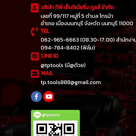
บริษัท ทีพี เอ็นจิเนียริ่ง ทูลส์ จำกัด
เลขที่ 99/117 หมู่ที่ 5 ตำบล ไทรม้า
อำเภอ เมืองนนทบุรี จังหวัด นนทบุรี 11000
TEL
062-965-6663 (08.30-17.00) สำนักงา
094-784-8402 (ฟิล์ม)
LINE ID
@tptools (มี@ด้วย)
MAIL
tp.tools888@gmail.com
@tptools