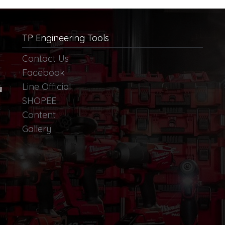
TP Engineering Tools
Contact Us
Facebook
Line Official
น
SHOPEE
Content
Gallery