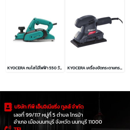
KYOCERA กบไสไม้ไฟฟ้า 550 วัตต์ กว้าง 82มม. รุ่น HL-83N
KYOCERA เครื่องขัดกระดาษทรายแบบสั่น 190 วัตต์ รุ่น AS-350
บริษัท ทีพี เอ็นจิเนียริ่ง ทูลส์ จำกัด
เลขที่ 99/117 หมู่ที่ 5 ตำบล ไทรม้า
อำเภอ เมืองนนทบุรี จังหวัด นนทบุรี 11000
TEL