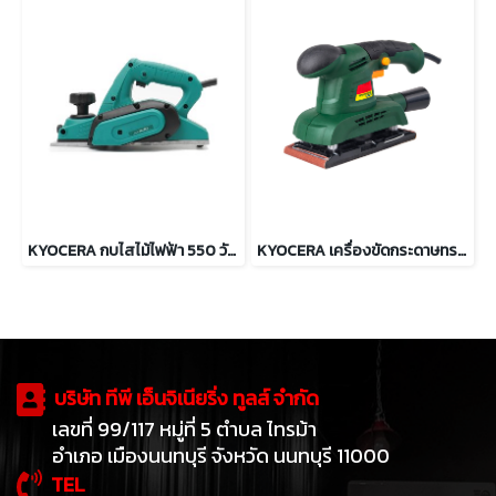
KYOCERA กบไสไม้ไฟฟ้า 550 วัตต์ กว้าง 82มม. รุ่น HL-83N
KYOCERA เครื่องขัดกระดาษทรายแบบสั่น 150 วัตต์ รุ่น HS-150
บริษัท ทีพี เอ็นจิเนียริ่ง ทูลส์ จำกัด
เลขที่ 99/117 หมู่ที่ 5 ตำบล ไทรม้า
อำเภอ เมืองนนทบุรี จังหวัด นนทบุรี 11000
TEL