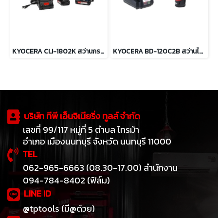
KYOCERA CLI-1802K สว่านกระแทกไร้สาย 18V ครบชุดพร้อมใช้งาน
KYOCERA BD-120C2B สว่านไขควงไร้สาย 12V แบต2ก้อน + แท่นชาร์จ
บริษัท ทีพี เอ็นจิเนียริ่ง ทูลส์ จำกัด
เลขที่ 99/117 หมู่ที่ 5 ตำบล ไทรม้า
อำเภอ เมืองนนทบุรี จังหวัด นนทบุรี 11000
TEL
062-965-6663 (08.30-17.00) สำนักงาน
094-784-8402 (ฟิล์ม)
LINE ID
@tptools (มี@ด้วย)