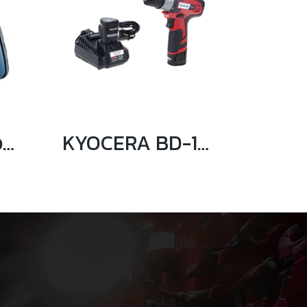
KYOCERA ไขควงไฟฟ้าไร้สาย 3.6 โวลต์ รุ่น HSD-360L
KYOCERA BD-120C2B สว่านไขควงไร้สาย 12V แบต2ก้อน + แท่นชาร์จ