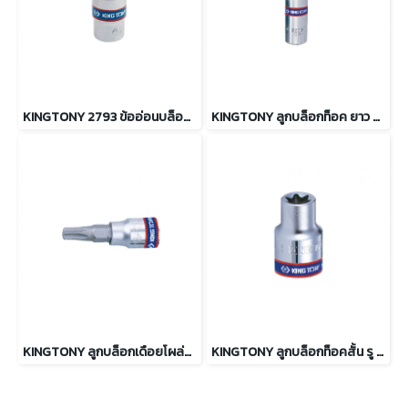
KINGTONY 2793 ข้ออ่อนบล็อกหัวบอล 1/4 นิ้ว
KINGTONY ลูกบล็อกท็อค ยาว รู 1/4” ขนาด E4 ถึง E8
KINGTONY ลูกบล็อกเดือยโผล่ท็อคสั้น รู 1/4” ขนาด T8 ถึง T40
KINGTONY ลูกบล็อกท็อคสั้น รู 1/4” ขนาด E4 ถึง E8