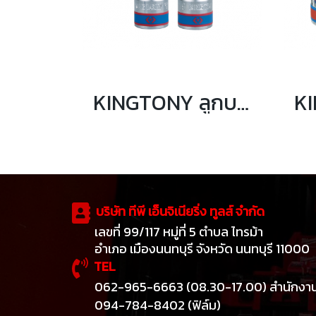
KINGTONY ลูกบล็อกเดือยโผล่ 6เหลี่ยม ยาว รู 3/4” ขนาด H14 ถึง H22
บริษัท ทีพี เอ็นจิเนียริ่ง ทูลส์ จำกัด
เลขที่ 99/117 หมู่ที่ 5 ตำบล ไทรม้า
อำเภอ เมืองนนทบุรี จังหวัด นนทบุรี 11000
TEL
062-965-6663 (08.30-17.00) สำนักงา
094-784-8402 (ฟิล์ม)