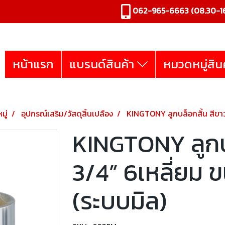
062-965-6663
(08.30-16
หน้าแรก
แบรนด์สินค้า
หมวดหมู่สิน
มู่
อุปกรณ์เสริม/วัสดุสิ้นเปลือง
KINGTONY ลูกบล็อกสั้น สีขาว 
KINGTONY ลูกบล
3/4” 6เหลี่ยม ข
(ระบบมิล)