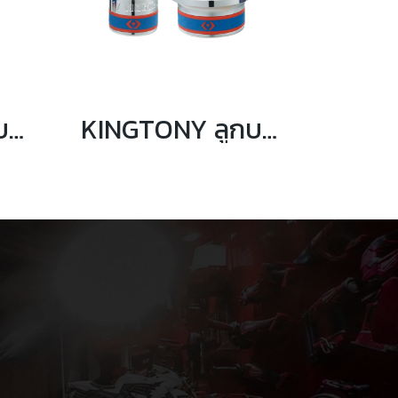
KINGTONY ลูกบล็อกยาว สีขาว รู 3/4” 6เหลี่ยม ขนาด 17 ถึง 60mm. (ระบบมิล)
KINGTONY ลูกบล็อกสั้น สีขาว รู 3/4” 12เหลี่ยม ขนาด 17 ถึง 70mm. (ระบบมิล)