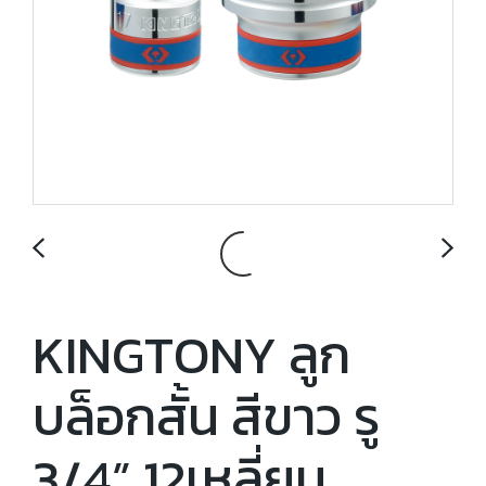
KINGTONY ลูก
บล็อกสั้น สีขาว รู
3/4” 12เหลี่ยม