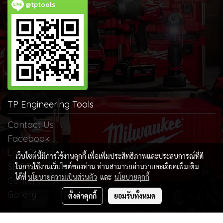
@tptools
TP Engineering Tools
Contact Us
Facebook
Line Official
เว็บไซต์นี้มีการใช้งานคุกกี้ เพื่อเพิ่มประสิทธิภาพและประสบการณ์ที่ดี
SHOPEE
ในการใช้งานเว็บไซต์ของท่าน ท่านสามารถอ่านรายละเอียดเพิ่มเติม
ได้ที่
นโยบายความเป็นส่วนตัว
และ
นโยบายคุกกี้
Content
Gallery
ตั้งค่าคุกกี้
ยอมรับทั้งหมด