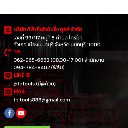
บริษัท ทีพี เอ็นจิเนียริ่ง ทูลส์ จำกัด
เลขที่ 99/117 หมู่ที่ 5 ตำบล ไทรม้า
อำเภอ เมืองนนทบุรี จังหวัด นนทบุรี 11000
TEL
062-965-6663 (08.30-17.00) สำนักงาน
094-784-8402 (ฟิล์ม)
LINE ID
@tptools (มี@ด้วย)
MAIL
tp.tools888@gmail.com