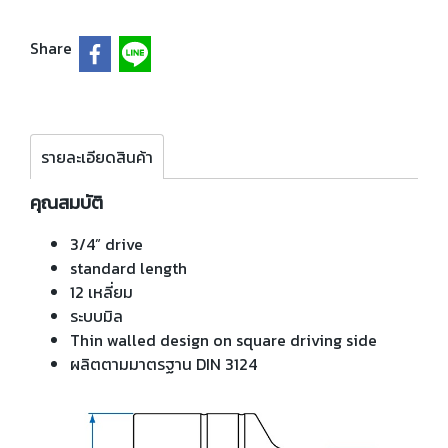
Share
รายละเอียดสินค้า
คุณสมบัติ
3/4” drive
standard length
12 เหลี่ยม
ระบบมิล
Thin walled design on square driving side
ผลิตตามมาตรฐาน DIN 3124