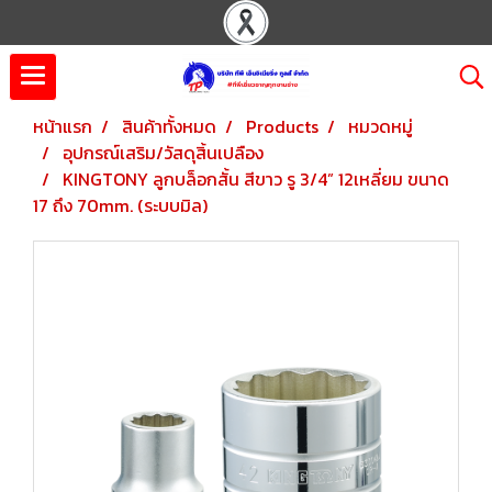
หน้าแรก
สินค้าทั้งหมด
Products
หมวดหมู่
อุปกรณ์เสริม/วัสดุสิ้นเปลือง
KINGTONY ลูกบล็อกสั้น สีขาว รู 3/4” 12เหลี่ยม ขนาด
17 ถึง 70mm. (ระบบมิล)