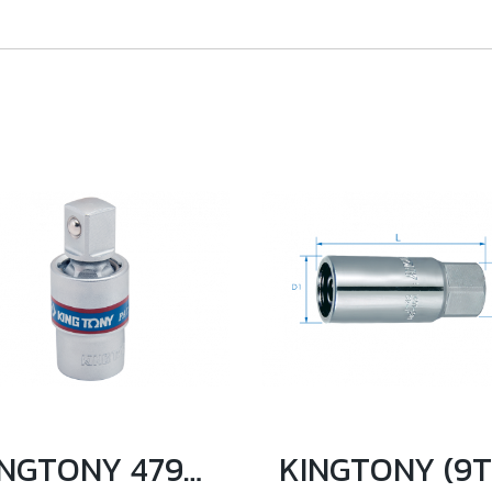
KINGTONY 4793 ข้ออ่อนบล็อกหัวบอล ขนาด 1/2 นิ้ว