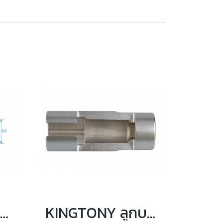
KINGTONY (9TD401) ลูกบล็อกยาว ถอดสตัด รู 1/2" 6 ถึง 12mm.
KINGTONY ลูกบล็อกถอดอ็อกซิเจนเซนเซอร์ 1/2"