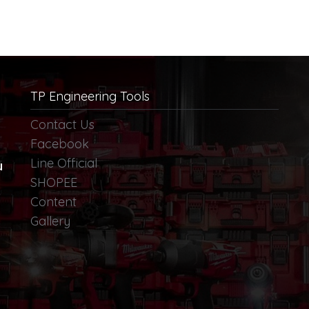
TP Engineering Tools
Contact Us
Facebook
Line Official
น
SHOPEE
Content
Gallery