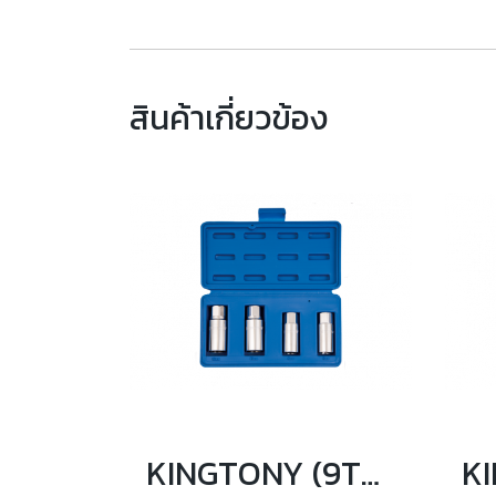
สินค้าเกี่ยวข้อง
KINGTONY (9TD014MR) ชุดลูกบล็อกยาว ถอดสตัด รู 1/2" 4ตัว/ชุด