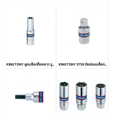
KINGTONY ลูกบล็อกท็อคยาว รู 3/8” ขนาด E4 ถึง E18
KINGTONY 3793 ข้ออ่อนบล็อกหัวบอล 3/8 นิ้ว