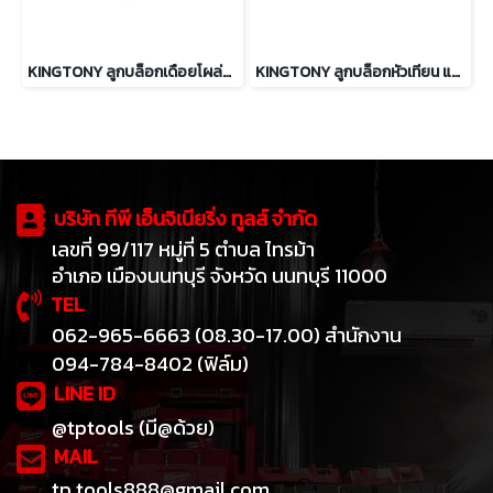
KINGTONY ลูกบล็อกเดือยโผล่ท็อคสั้น รู 3/8” ขนาด T8 ถึง T50
KINGTONY ลูกบล็อกหัวเทียน แกนแม่เหล็ก รู 3/8”
บริษัท ทีพี เอ็นจิเนียริ่ง ทูลส์ จำกัด
เลขที่ 99/117 หมู่ที่ 5 ตำบล ไทรม้า
อำเภอ เมืองนนทบุรี จังหวัด นนทบุรี 11000
TEL
062-965-6663 (08.30-17.00) สำนักงาน
094-784-8402 (ฟิล์ม)
LINE ID
@tptools (มี@ด้วย)
MAIL
tp.tools888@gmail.com