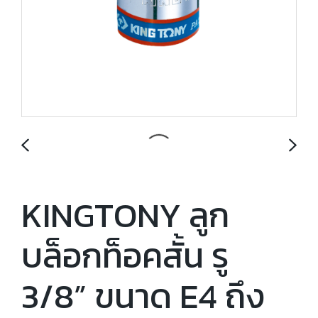
KINGTONY ลูก
บล็อกท็อคสั้น รู
3/8” ขนาด E4 ถึง