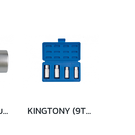
KINGTONY ลูกบล็อกถอดอ็อกซิเจนเซนเซอร์ 1/2"
KINGTONY (9TD014MR) ชุดลูกบล็อกยาว ถอดสตัด รู 1/2" 4ตัว/ชุด