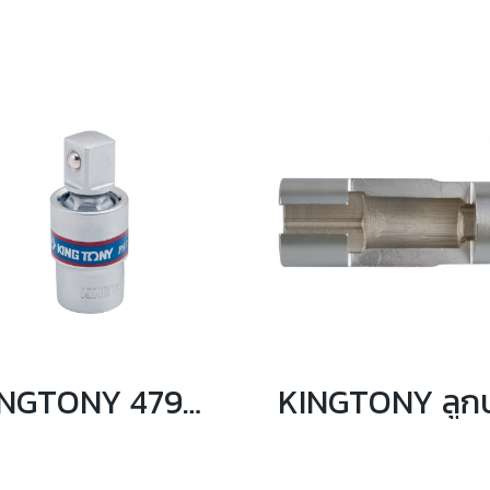
KINGTONY 4793 ข้ออ่อนบล็อกหัวบอล ขนาด 1/2 นิ้ว