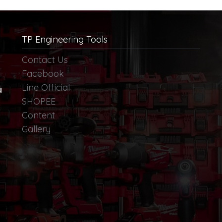
TP Engineering Tools
Contact Us
Facebook
Line Official
น
SHOPEE
Content
Gallery