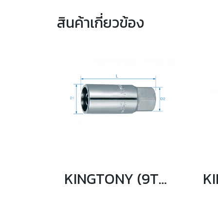
สินค้าเกี่ยวข้อง
KINGTONY (9TD401) ลูกบล็อกยาว ถอดสตัด รู 1/2" 6 ถึง 12mm.