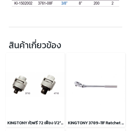
สินค้าเกี่ยวข้อง
KINGTONY หัวฟรี 72 เฟือง 1/2” และ 3/8”
KINGTONY 3789-11F Ratchet 3/8” ด้ามฟรีหัวไข่ อ่อนตัว (ประแจกอกแก๊ก)