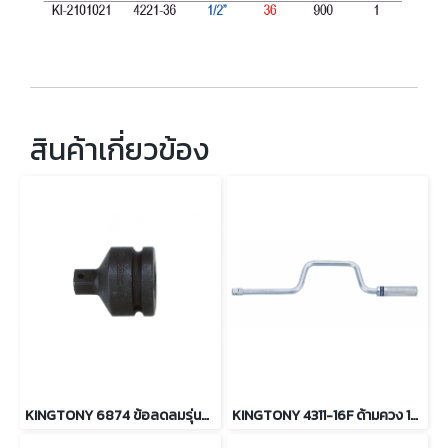
สินค้าเกี่ยวข้อง
KINGTONY 6874 ข้อลดลมรุ่นผอม ขนาด 3/4 เป็น 1/2 นิ้ว
KINGTONY 4311-16F ด้ามควง 1/2" ความยาว 16-1/4 นิ้ว