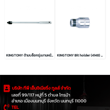
KINGTONY ด้ามบล็อกรุ่นงานหนัก 1/2” ความยาว 18นิ้ว และ 24นิ้ว
KINGTONY Bit holder (4148) หัวไขควงตอก 1/2” drive bit holders
บริษัท ทีพี เอ็นจิเนียริ่ง ทูลส์ จำกัด
เลขที่ 99/117 หมู่ที่ 5 ตำบล ไทรม้า
อำเภอ เมืองนนทบุรี จังหวัด นนทบุรี 11000
TEL