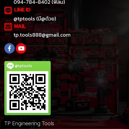
094-784-8402 (ฟิล์ม)
LINE ID
@tptools (มี@ด้วย)
MAIL
tp.tools888@gmail.com
@tptools
TP Engineering Tools