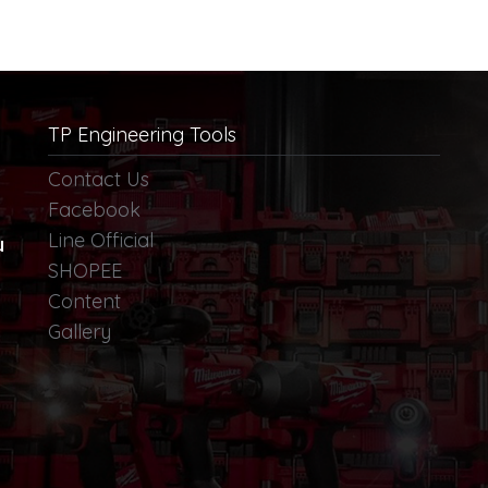
TP Engineering Tools
Contact Us
Facebook
Line Official
น
SHOPEE
Content
Gallery