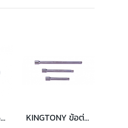
KINGTONY 2452-05F ด้ามบล็อก 1/4" ยาว 5นิ้ว
KINGTONY ข้อต่อบล็อกขาว 1/4" ความยาว 2 ถึง 12นิ้ว