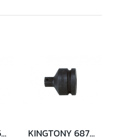
KINGTONY 6452-18F ด้ามบล็อก 3/4" ยาว 18นิ้ว
KINGTONY 6874 ข้อลดลมรุ่นผอม ขนาด 3/4 เป็น 1/2 นิ้ว