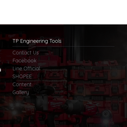
TP Engineering Tools
Contact Us
Facebook
Line Official
น
SHOPEE
Content
Gallery