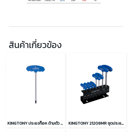
สินค้าเกี่ยวข้อง
KINGTONY ประแจท็อค ด้ามตัว T ขนาด T10 ถึง T50
KINGTONY 21208MR ชุดประแจหกเหลี่ยม ด้ามตัว T 8ตัว/ชุด