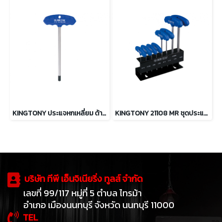
KINGTONY ประแจหกเหลี่ยม ด้ามตัว T ขนาด 2 ถึง 10mm.
KINGTONY 21108 MR ชุดประแจหัวบอลหกเหลี่ยม ด้ามตัว T 8ตัว/ชุด
บริษัท ทีพี เอ็นจิเนียริ่ง ทูลส์ จำกัด
เลขที่ 99/117 หมู่ที่ 5 ตำบล ไทรม้า
อำเภอ เมืองนนทบุรี จังหวัด นนทบุรี 11000
TEL