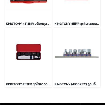
KINGTONY 4514MR บล็อกชุด รู 1/2” 14 ตัว/ชุด 6เหลี่ยม (ระบบมิล)
KINGTONY 4111FR ชุดไขควงตอก Impact driver set 6 ตัว/ชุด
KINGTONY 4112FR ชุดไขควงตอก Impact driver set 6 ตัว/ชุด
KINGTONY (4106PRC) ลูกบล็อกท็อค สั้น รู 1/2” 6ตัว/ชุด E10 ถึง E20