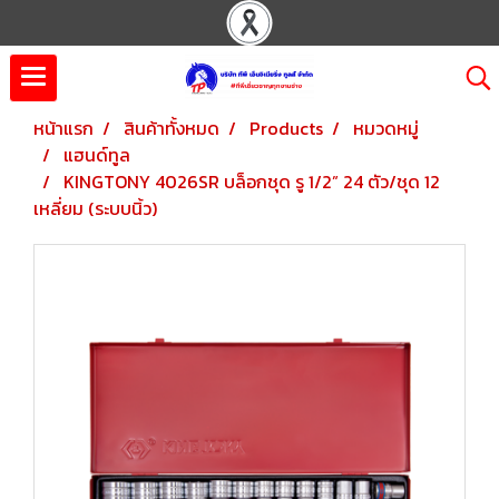
หน้าแรก
สินค้าทั้งหมด
Products
หมวดหมู่
แฮนด์ทูล
KINGTONY 4026SR บล็อกชุด รู 1/2” 24 ตัว/ชุด 12
เหลี่ยม (ระบบนิ้ว)