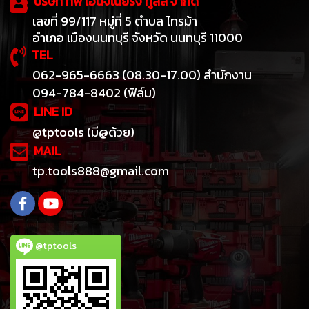
บริษัท ทีพี เอ็นจิเนียริ่ง ทูลส์ จำกัด
เลขที่ 99/117 หมู่ที่ 5 ตำบล ไทรม้า
อำเภอ เมืองนนทบุรี จังหวัด นนทบุรี 11000
TEL
062-965-6663 (08.30-17.00) สำนักงาน
094-784-8402 (ฟิล์ม)
LINE ID
@tptools (มี@ด้วย)
MAIL
tp.tools888@gmail.com
@tptools