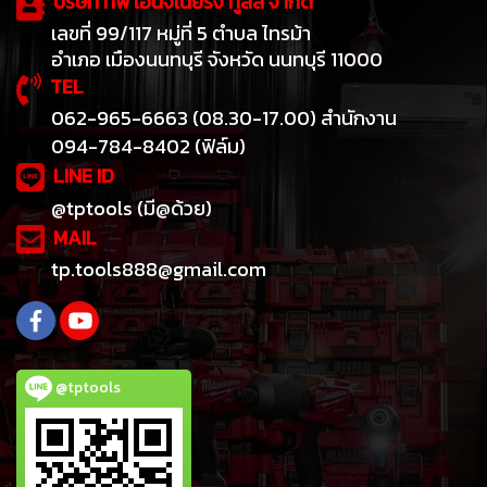
บริษัท ทีพี เอ็นจิเนียริ่ง ทูลส์ จำกัด
เลขที่ 99/117 หมู่ที่ 5 ตำบล ไทรม้า
อำเภอ เมืองนนทบุรี จังหวัด นนทบุรี 11000
TEL
062-965-6663 (08.30-17.00) สำนักงาน
094-784-8402 (ฟิล์ม)
LINE ID
@tptools (มี@ด้วย)
MAIL
tp.tools888@gmail.com
@tptools